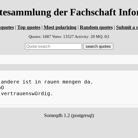
atesammlung der Fachschaft In
quotes
|
Top quotes
|
Most polarizing
|
Random quotes
|
Submit a 
Quotes: 1687 Votes: 13527 Activity: 20 MQ: 0|1
 andere ist in rauen mengen da.
oO
 vertrauenswürdig.
Someqdb 1.2 (postgresql)