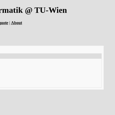
formatik @ TU-Wien
quote
|
About