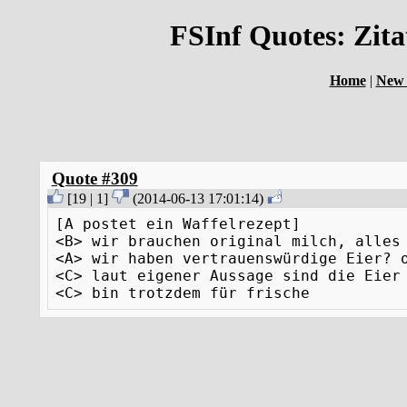
FSInf Quotes: Zit
Home
|
New 
Quote #309
[
19
|
1
]
(
2014-06-13 17:01:14
)
[A postet ein Waffelrezept]
<B> wir brauchen original milch, alles
<A> wir haben vertrauenswürdige Eier? 
<C> laut eigener Aussage sind die Eier
<C> bin trotzdem für frische