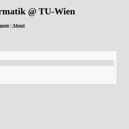
formatik @ TU-Wien
quote
|
About