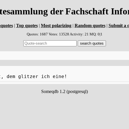
atesammlung der Fachschaft In
quotes
|
Top quotes
|
Most polarizing
|
Random quotes
|
Submit a 
Quotes: 1687 Votes: 13528 Activity: 21 MQ: 0|1
t, dem glitzer ich eine!
Someqdb 1.2 (postgresql)