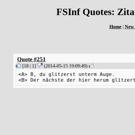
FSInf Quotes: Zit
Home
|
New 
Quote #251
[
18
|
1
]
(
2014-05-15 19:09:49
)
<A> B, du glitzerst unterm Auge.
<B> Der nächste der hier herum glitzer