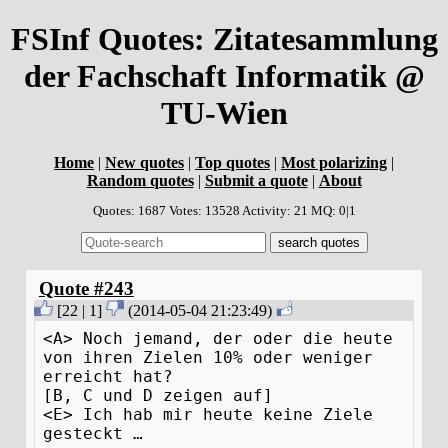
FSInf Quotes: Zitatesammlung
der Fachschaft Informatik @
TU-Wien
Home
|
New quotes
|
Top quotes
|
Most polarizing
|
Random quotes
|
Submit a quote
|
About
Quotes: 1687 Votes: 13528 Activity: 21 MQ: 0|1
Quote #243
[
22
|
1
]
(
2014-05-04 21:23:49
)
<A> Noch jemand, der oder die heute
von ihren Zielen 10% oder weniger
erreicht hat?
[B, C und D zeigen auf]
<E> Ich hab mir heute keine Ziele
gesteckt …