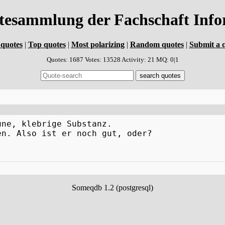
atesammlung der Fachschaft In
quotes
|
Top quotes
|
Most polarizing
|
Random quotes
|
Submit a 
Quotes: 1687 Votes: 13528 Activity: 21 MQ: 0|1
une, klebrige Substanz.
en. Also ist er noch gut, oder?
Someqdb 1.2 (postgresql)