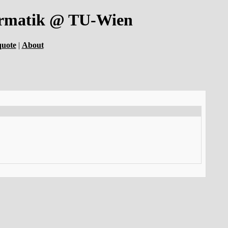
formatik @ TU-Wien
quote
|
About