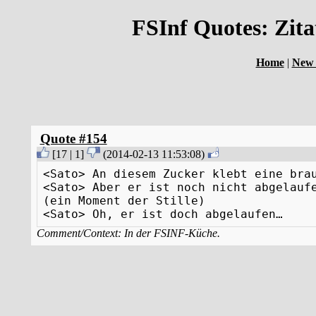
FSInf Quotes: Zit
Home
|
New 
Quote #154
[
17
|
1
]
(
2014-02-13 11:53:08
)
<Sato> An diesem Zucker klebt eine bra
<Sato> Aber er ist noch nicht abgelauf
(ein Moment der Stille)
<Sato> Oh, er ist doch abgelaufen…
Comment/Context: In der FSINF-Küche.